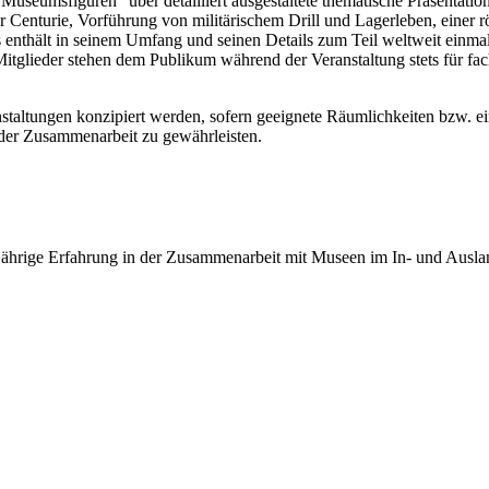
seumsfiguren" über detailliert ausgestaltete thematische Präsentation
 Centurie, Vorführung von militärischem Drill und Lagerleben, einer 
nthält in seinem Umfang und seinen Details zum Teil weltweit einmali
itglieder stehen dem Publikum während der Veranstaltung stets für fac
nstaltungen konzipiert werden, sofern geeignete Räumlichkeiten bzw. e
 der Zusammenarbeit zu gewährleisten.
e Erfahrung in der Zusammenarbeit mit Museen im In- und Ausland.