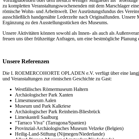
Vortragsabenden oder dem Besuch weniger Mitglieder als "lebendige Mu
zu kompletten Veranstaltungswochenenden mit dem Marschlager einer
römische Wohn- und Arbeitswelt. Der Ausrüstungsfundus des Vereins e
ausschließlich handgenähte Lederzelte nach Originalfunden. Unsere M
Ergänzung zu den Ausstellungsstücken des Museums.
Unsere Aktivitäten können sowohl als Innen- als auch als Außenvera
freuen uns über frühzeitige Anfragen, um eine bestmögliche Planung
Unsere Referenzen
Die I. ROEMERCOHORTE OPLADEN e.V. verfügt über eine langjährig
und Veranstaltungen zur römischen Geschichte zu Gast:
Westfälisches Römermuseum Haltern
Archäologischer Park Xanten
Limesmuseum Aalen
Museum und Park Kalkriese
Archäologischer Park Reinheim-Bliesbrück
Limeskastell Saalburg
"Tarraco Viva" (Tarragona/Spanien)
Provinzial-Archäologisches Museum Velzeke (Belgien)
Heilig-Land-Stiftung (Nijmegen/Niederlande)