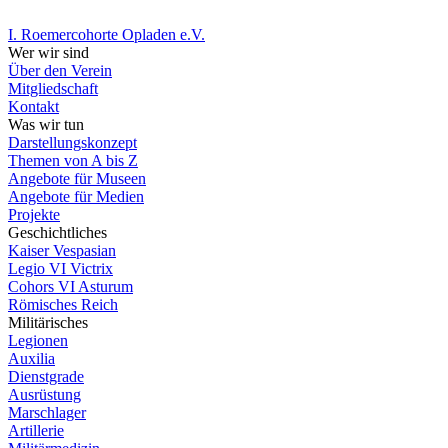
I. Roemercohorte Opladen e.V.
Wer wir sind
Über den Verein
Mitgliedschaft
Kontakt
Was wir tun
Darstellungskonzept
Themen von A bis Z
Angebote für Museen
Angebote für Medien
Projekte
Geschichtliches
Kaiser Vespasian
Legio VI Victrix
Cohors VI Asturum
Römisches Reich
Militärisches
Legionen
Auxilia
Dienstgrade
Ausrüstung
Marschlager
Artillerie