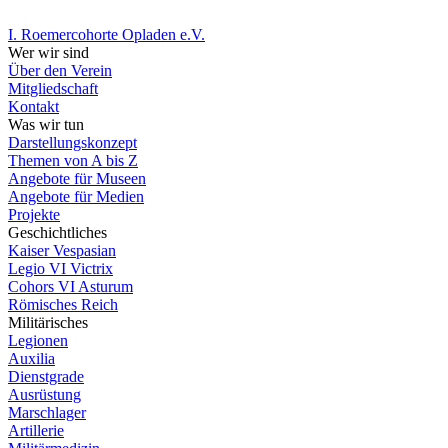
I. Roemercohorte Opladen e.V.
Wer wir sind
Über den Verein
Mitgliedschaft
Kontakt
Was wir tun
Darstellungskonzept
Themen von A bis Z
Angebote für Museen
Angebote für Medien
Projekte
Geschichtliches
Kaiser Vespasian
Legio VI Victrix
Cohors VI Asturum
Römisches Reich
Militärisches
Legionen
Auxilia
Dienstgrade
Ausrüstung
Marschlager
Artillerie